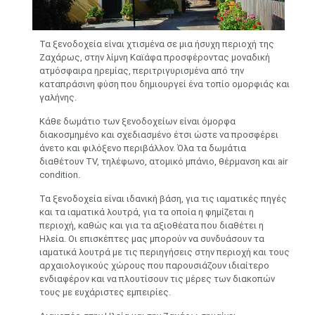
Τα ξενοδοχεία είναι χτισμένα σε μια ήσυχη περιοχή της
Ζαχάρως, στην λίμνη Καϊάφα προσφέροντας μοναδική
ατμόσφαιρα ηρεμίας, περιτριγυρισμένα από την
καταπράσινη φύση που δημιουργεί ένα τοπίο ομορφιάς και
γαλήνης.
Κάθε δωμάτιο των ξενοδοχείων είναι όμορφα
διακοσμημένο και σχεδιασμένο έτσι ώστε να προσφέρει
άνετο και φιλόξενο περιβάλλον. Όλα τα δωμάτια
διαθέτουν TV, τηλέφωνο, ατομικό μπάνιο, θέρμανση και air
condition.
Τα ξενοδοχεία είναι ιδανική βάση, για τις ιαματικές πηγές
και τα ιαματικά λουτρά, για τα οποία η φημίζεται η
περιοχή, καθώς και για τα αξιοθέατα που διαθέτει η
Ηλεία. Οι επισκέπτες μας μπορούν να συνδυάσουν τα
ιαματικά λουτρά με τις περιηγήσεις στην περιοχή και τους
αρχαιολογικούς χώρους που παρουσιάζουν ιδιαίτερο
ενδιαφέρον και να πλουτίσουν τις μέρες των διακοπών
τους με ευχάριστες εμπειρίες.